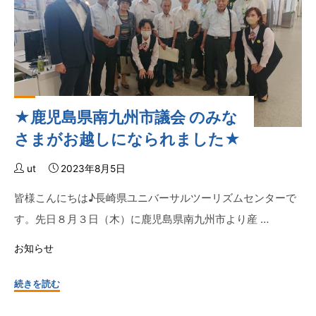
パ
ラ
ス
ポ
ー
ツ
★鹿児島県南九州市議会 のみな
大
会
さまがお越しになられました★
開
催
ut
2023年8月5日
決
皆様こんにちは♪長崎県ユニバーサルツーリズムセンターで
定！
す。先日８月３日（木）に鹿児島県南九州市より産 …
☆"
お知らせ
"★
続きを読む
鹿