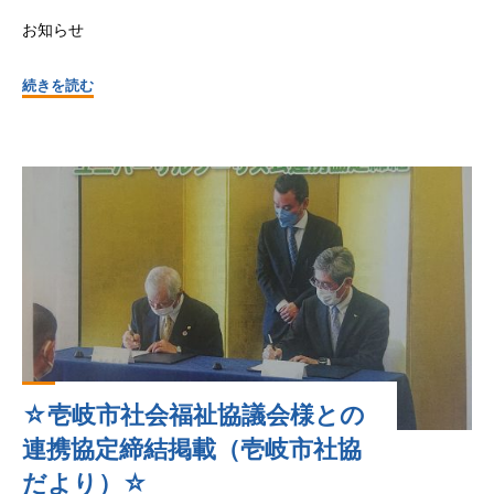
お知らせ
"☆
続きを読む
五
島
市
モ
ニ
タ
ー
ツ
ア
ー
（入
☆壱岐市社会福祉協議会様との
浴
介
連携協定締結掲載（壱岐市社協
助
だより）☆