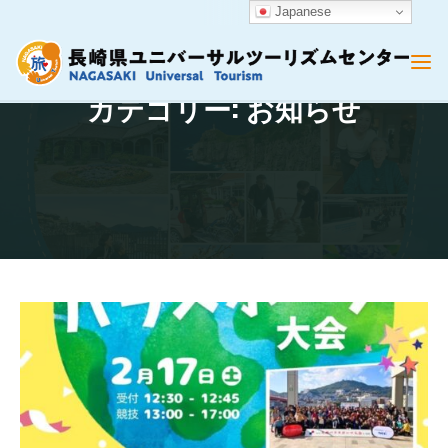
Japanese
Skip
to
content
カテゴリー: お知らせ
Home
Archive for category "お知らせ"