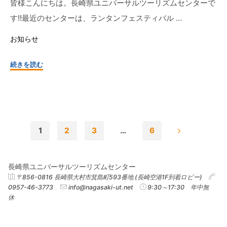
皆様こんにちは。長崎県ユニバーサルツーリズムセンターで
館
す!!最近のセンターは、ランタンフェスティバル …
（野
母
お知らせ
崎
町）
"☆
続きを読む
☆"
～
ぶ
ら
り
旅
1
2
3
…
6
第
投
１
弾!!
長崎県ユニバーサルツーリズムセンター
～
稿
〒856-0816 長崎県大村市箕島町593番地 (長崎空港1F到着ロビー)
0957-46-3773
info@nagasaki-ut.net
9:30～17:30 年中無
2023
休
ラ
の
ン