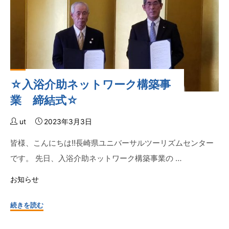
パ
り）
ラ
☆"
ス
ポ
ー
ツ
☆入浴介助ネットワーク構築事
大
会
業 締結式☆
関
係
ut
2023年3月3日
者
皆様、こんにちは!!長崎県ユニバーサルツーリズムセンター
が
です。 先日、入浴介助ネットワーク構築事業の …
考
え
お知らせ
る
長
"☆
続きを読む
崎
入
の