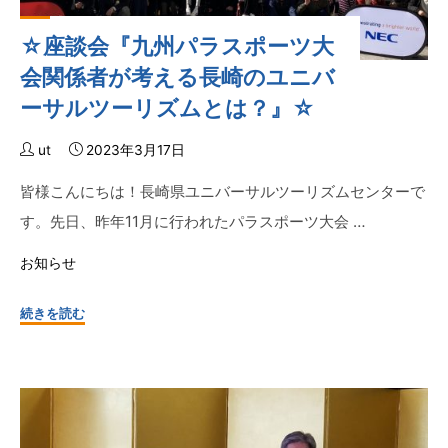
様
☆座談会『九州パラスポーツ大
と
の
会関係者が考える長崎のユニバ
連
ーサルツーリズムとは？』☆
携
協
ut
2023年3月17日
定
皆様こんにちは！長崎県ユニバーサルツーリズムセンターで
締
結
す。先日、昨年11月に行われたパラスポーツ大会 …
掲
お知らせ
載
（壱
"☆
続きを読む
岐
座
市
談
社
会
協
『九
だ
州
よ