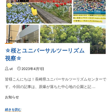
せ
に
★"
な
ら
れ
ま
し
た
★"
☆桜とユニバーサルツーリズム
視察☆
ut
2023年4月1日
皆様こんにちは！長崎県ユニバーサルツーリズムセンターで
す。今回の記事は、原爆が落ちた中心地の公園と記 …
お知らせ
"☆
続きを読む