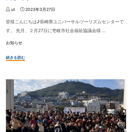
実
証）
ut
2023年3月27日
☆"
皆様こんにちは♪長崎県ユニバーサルツーリズムセンターで
す。 先月、２月27日に壱岐市社会福祉協議会様 …
お知らせ
"☆
続きを読む
壱
岐
市
社
会
福
祉
協
議
会