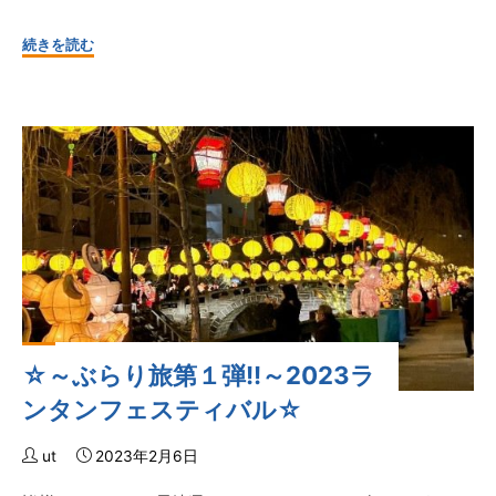
"☆
続きを読む
～
ぶ
ら
り
旅
第
２
弾!!
～
長
崎
☆～ぶらり旅第１弾!!～2023ラ
市
恐
ンタンフェスティバル☆
竜
博
ut
2023年2月6日
物