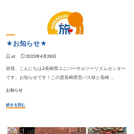
児
島
県
南
九
州
★お知らせ★
市
議
ut
2023年4月29日
会
の
皆様、こんにちは♪長崎県ユニバーサルツーリズムセンター
み
です。お知らせです！この度長崎県営バス様と長崎 …
な
さ
お知らせ
ま
"★
続きを読む
が
お
お
知
越
ら
し