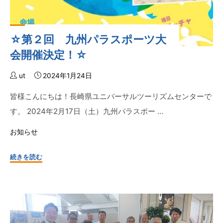
☆第２回 九州パラスポーツ大
会開催決定！☆
ut
2024年1月24日
皆様こんにちは！長崎県ユニバーサルツーリズムセンターで
す。 2024年2月17日（土）九州パラスポー …
お知らせ
"☆
続きを読む
第
２
回
九
州