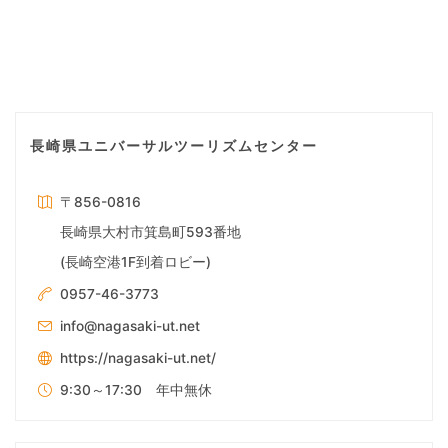
タ
ン
ペ
フ
ェ
ー
ス
テ
長崎県ユニバーサルツーリズムセンター
ィ
ジ
バ
ル
〒856-0816
送
☆"
長崎県大村市箕島町593番地
(長崎空港1F到着ロビー)
り
0957-46-3773
info@nagasaki-ut.net
https://nagasaki-ut.net/
9:30～17:30 年中無休