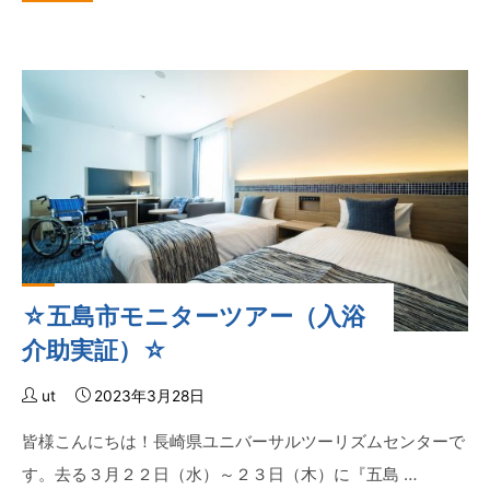
桜
と
ユ
ニ
バ
ー
サ
ル
ツ
ー
リ
☆五島市モニターツアー（入浴
ズ
ム
介助実証）☆
視
察
ut
2023年3月28日
☆"
皆様こんにちは！長崎県ユニバーサルツーリズムセンターで
す。去る３月２２日（水）～２３日（木）に『五島 …