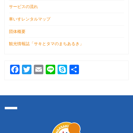
サービスの流れ
車いすレンタルマップ
団体概要
観光情報誌「サキとタマのまちあるき」
F
T
E
Li
S
共
a
w
m
n
k
有
c
itt
ai
e
y
e
er
l
p
b
e
o
o