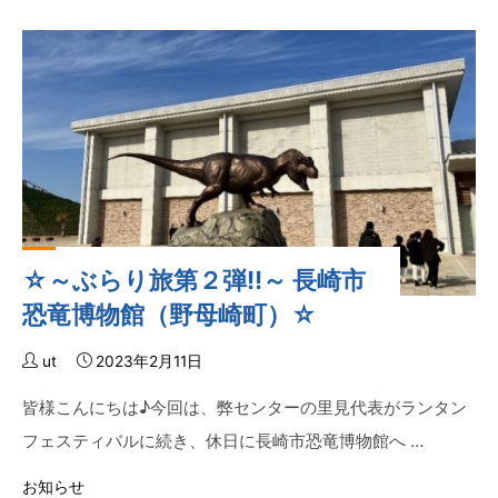
浴
ユ
介
ニ
助
バ
ネ
ー
ッ
サ
ト
ル
ワ
ツ
ー
ー
ク
リ
構
ズ
☆～ぶらり旅第２弾!!～ 長崎市
築
ム
事
恐竜博物館（野母崎町）☆
と
業
は？』
締
ut
2023年2月11日
☆"
結
皆様こんにちは♪今回は、弊センターの里見代表がランタン
式
フェスティバルに続き、休日に長崎市恐竜博物館へ …
☆"
お知らせ